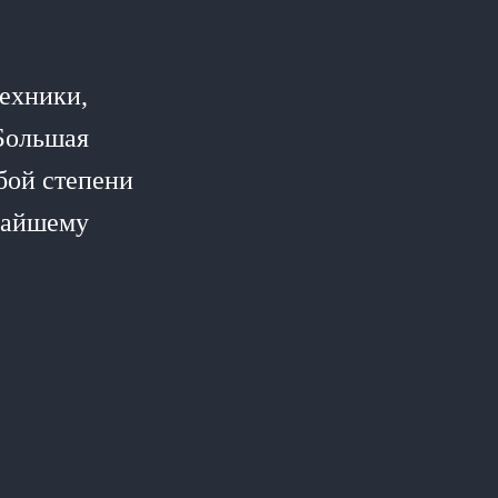
ехники,
Большая
бой степени
ижайшему