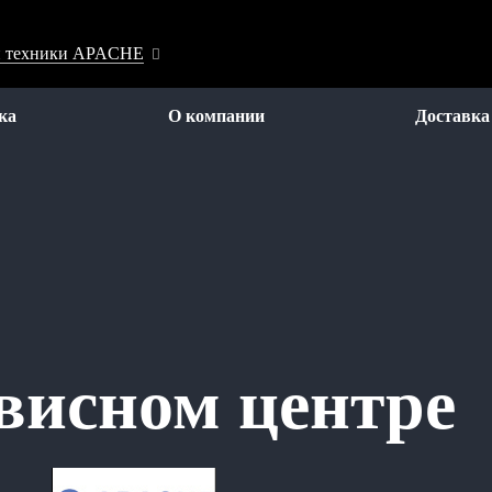
ой техники APACHE
ка
О компании
Доставка
висном центре